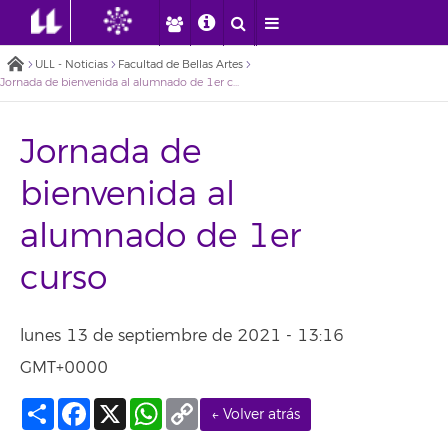
ULL - Noticias
Facultad de Bellas Artes
Jornada de bienvenida al alumnado de 1er curso
Jornada de
bienvenida al
alumnado de 1er
curso
lunes 13 de septiembre de 2021 - 13:16
GMT+0000
Compartir
Facebook
X
WhatsApp
Copy
← Volver atrás
Link