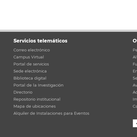
Servicios telemáticos
O
Correo electrónico
Pe
Campus Virtual
A
Portal de servicios
F
Sede electrónica
En
Biblioteca digital
Se
Portal de la Investigación
Av
Directorio
Ac
Repositorio institucional
Im
Mapa de ubicaciones
C
Alquiler de Instalaciones para Eventos