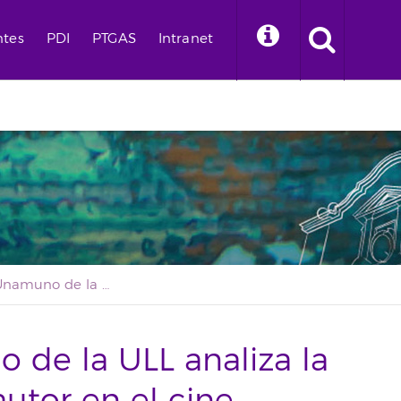
ntes
PDI
PTGAS
Intranet
La Cátedra Unamuno de la ULL analiza la figura y la obra del autor en el cine
 de la ULL analiza la