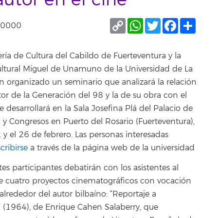
autor en el cine
Copy
WhatsApp
Twitter
Facebook
Compa
T+0000
Link
ría de Cultura del Cabildo de Fuerteventura y la
ltural Miguel de Unamuno de la Universidad de La
 organizado un seminario que analizará la relación
tor de la Generación del 98 y la de su obra con el
e desarrollará en la Sala Josefina Plá del Palacio de
y Congresos en Puerto del Rosario (Fuerteventura),
2 y el 26 de febrero. Las personas interesadas
cribirse
a través de la página web de la universidad
es participantes debatirán con los asistentes al
e cuatro proyectos cinematográficos con vocación
 alrededor del autor bilbaíno: “Reportaje a
(1964), de Enrique Cahen Salaberry, que