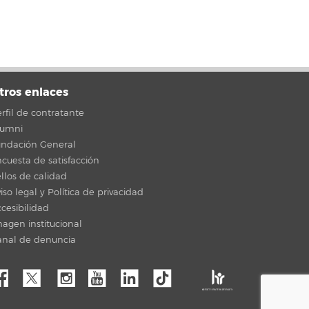
tros enlaces
rfil de contratante
lumni
undación General
cuesta de satisfacción
llos de calidad
iso legal y Política de privacidad
cesibilidad
agen institucional
anal de denuncia