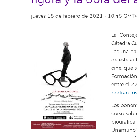
figura y la obra del 
jueves 18 de febrero de 2021 - 10:45 GM
La Conseje
Cátedra Cu
Laguna han
de este au
cine, que s
Formación 
entre el 2
podrán ins
Los ponent
curso sobr
biográfica
Unamuno” 