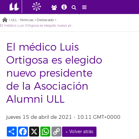
ULL - Noticias
Destacado
El médico Luis Ortigosa es elegido nuevo presidente de la Asociación Alumni ULL
El médico Luis
Ortigosa es elegido
nuevo presidente
de la Asociación
Alumni ULL
jueves 15 de abril de 2021 - 10:11 GMT+0000
Compartir
Facebook
X
WhatsApp
Copy
← Volver atrás
Link