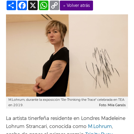
Compartir
Facebook
X
WhatsApp
Copy
← Volver atrás
Link
M.Lohrum, durante la exposición "Re-Thinking the Trace" celebrada en TEA
en 2019.
Foto: Mila Garsós
La artista tinerfeña residente en Londres Madeleine
Lohrum Strancari, conocida como
M.Lohrum
,