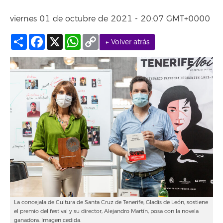
viernes 01 de octubre de 2021 - 20:07 GMT+0000
Compartir
Facebook
X
WhatsApp
Copy
← Volver atrás
Link
La concejala de Cultura de Santa Cruz de Tenerife, Gladis de León, sostiene
el premio del festival y su director, Alejandro Martín, posa con la novela
ganadora. Imagen cedida.