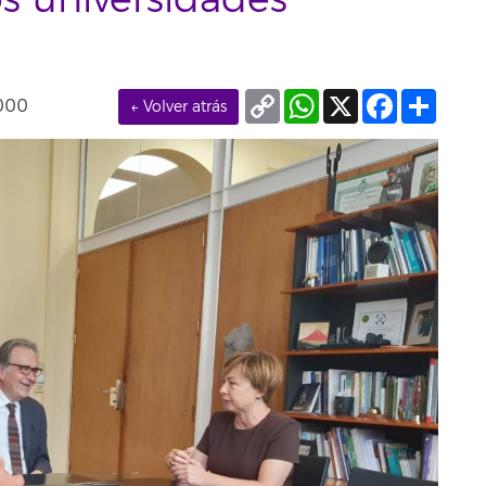
s universidades
Copy
WhatsApp
X
Facebook
Compa
000
← Volver atrás
Link