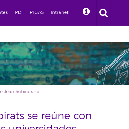
ntes
PDI
PTGAS
Intranet
El ministro Joan Subirats se reúne con miembros de las dos universidades públicas canarias
birats se reúne con