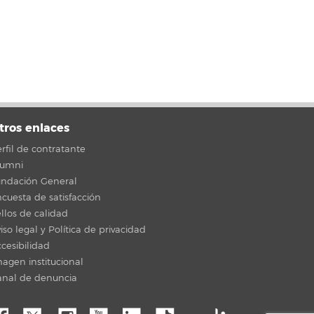
tros enlaces
rfil de contratante
lumni
undación General
cuesta de satisfacción
llos de calidad
iso legal y Política de privacidad
cesibilidad
agen institucional
anal de denuncia