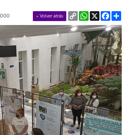
Copy
WhatsApp
X
Facebook
Compa
0000
← Volver atrás
Link