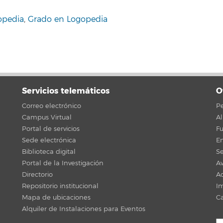
opedia
,
Grado en Logopedia
Servicios telemáticos
O
Correo electrónico
Pe
Campus Virtual
A
Portal de servicios
F
Sede electrónica
En
Biblioteca digital
Se
Portal de la Investigación
Av
Directorio
Ac
Repositorio institucional
Im
Mapa de ubicaciones
C
Alquiler de Instalaciones para Eventos