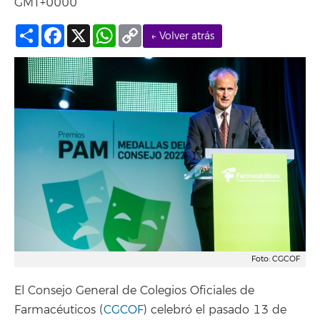
GMT+0000
Compartir
Facebook
X
WhatsApp
Copy
← Volver atrás
Link
Foto: CGCOF
El Consejo General de Colegios Oficiales de
Farmacéuticos (
CGCOF
) celebró el pasado 13 de