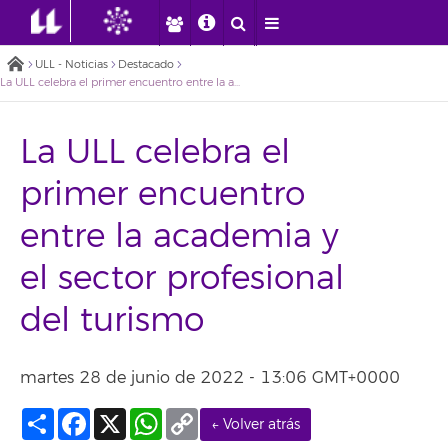
ULL - Noticias
Destacado
La ULL celebra el primer encuentro entre la academia y el sector profesional del turismo
La ULL celebra el
primer encuentro
entre la academia y
el sector profesional
del turismo
martes 28 de junio de 2022 - 13:06 GMT+0000
Compartir
Facebook
X
WhatsApp
Copy
← Volver atrás
Link