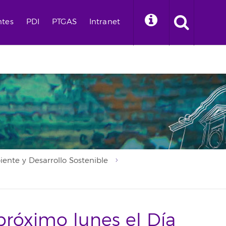
ntes
PDI
PTGAS
Intranet
nte y Desarrollo Sostenible
 próximo lunes el Día