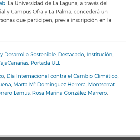
eb
. La Universidad de La Laguna, a través del
cial y Campus Ofra y La Palma, concederá un
rsonas que participen, previa inscripción en la
 Desarrollo Sostenible
,
Destacado
,
Institución
,
ajaCanarias
,
Portada ULL
co
,
Día Internacional contra el Cambio Climático
,
buena
,
Marta Mª Domínguez Herrera
,
Montserrat
rrero Lemus
,
Rosa Marina González Marrero
,