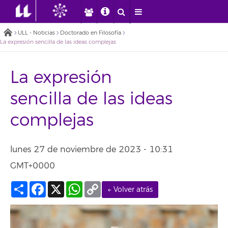
ULL - Noticias
Doctorado en Filosofía
La expresión sencilla de las ideas complejas
La expresión
sencilla de las ideas
complejas
lunes 27 de noviembre de 2023 - 10:31
GMT+0000
Compartir
Facebook
X
WhatsApp
Copy
← Volver atrás
Link