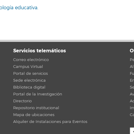
ología educativa.
Servicios telemáticos
O
Correo electrónico
Pe
Campus Virtual
A
Portal de servicios
F
Sede electrónica
En
Biblioteca digital
Se
Portal de la Investigación
Av
Directorio
Ac
Repositorio institucional
Im
Mapa de ubicaciones
C
Alquiler de Instalaciones para Eventos