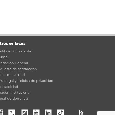
tros enlaces
rfil de contratante
lumni
undación General
cuesta de satisfacción
llos de calidad
iso legal y Política de privacidad
cesibilidad
agen institucional
anal de denuncia