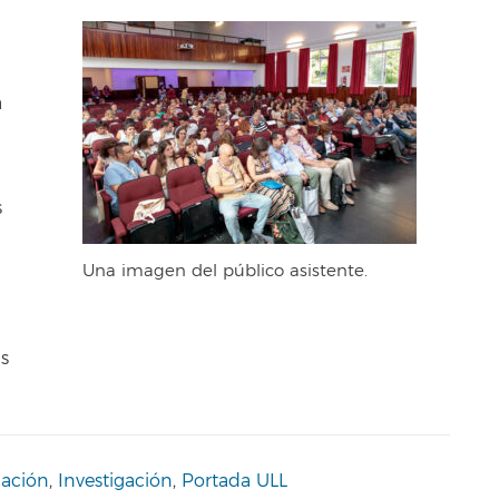
a
s
Una imagen del público asistente.
as
cación
,
Investigación
,
Portada ULL