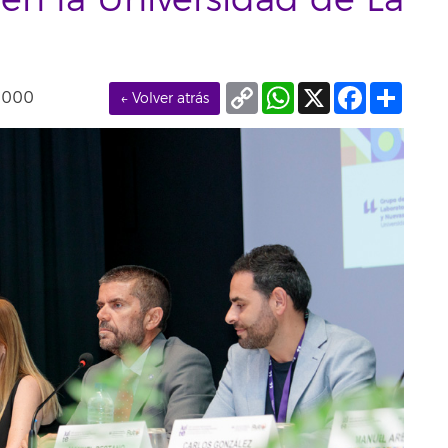
 en la Universidad de La
Copy
WhatsApp
X
Facebook
Compa
0000
← Volver atrás
Link