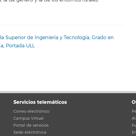
la Superior de Ingeniería y Tecnología
,
Grado en
ca
,
Portada ULL
Servicios telemáticos
O
Correo electrónico
Pe
Campus Virtual
A
Portal de servicios
F
Sede electrónica
En