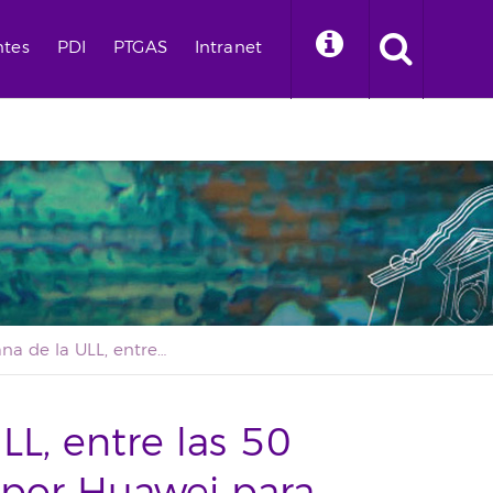
ntes
PDI
PTGAS
Intranet
Una alumna de la ULL, entre las 50 mujeres premiadas por Huawei para fomentar las vocaciones STEM
L, entre las 50