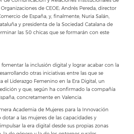
or de Comunicación y Relaciones Institucionales de
y Organizaciones de CEOE; Andrés Pereda, director
omercio de España, y, finalmente, Nuria Salán,
Cataluña y presidenta de la Sociedad Catalana de
erminar las 50 chicas que se formarán con este
omentar la inclusión digital y lograr acabar con la
rrollando otras iniciativas entre las que se
 el Liderazgo Femenino en la Era Digital, un
 edición y que, según ha confirmado la compañía
España, concretamente en Valencia.
rimera Academia de Mujeres para la Innovación
o dotar a las mujeres de las capacidades y
impulsar la era digital desde sus propias zonas
 la de género y la de los entornos rurales.