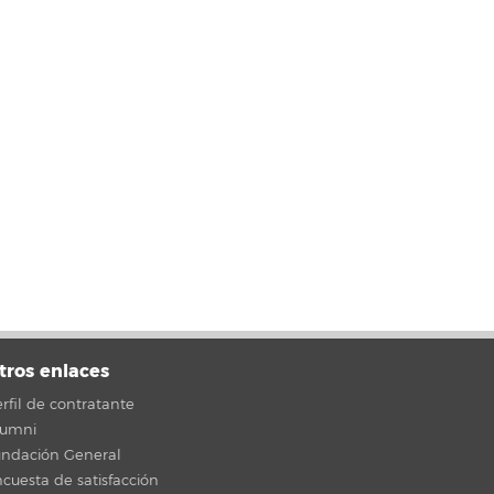
tros enlaces
rfil de contratante
lumni
undación General
cuesta de satisfacción