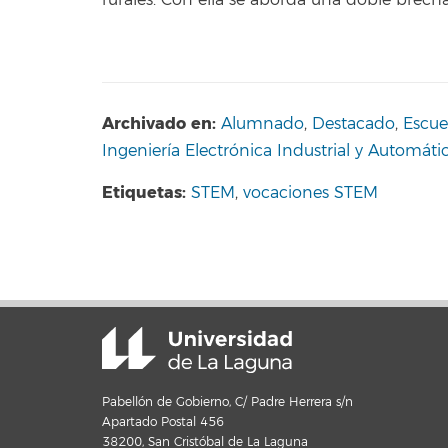
Archivado en:
Alumnado
,
Destacado
,
Escue
Ingeniería Electrónica Industrial y Automáti
Etiquetas:
STEM
,
vocaciones STEM
Pabellón de Gobierno, C/ Padre Herrera s/n
Apartado Postal 456
38200, San Cristóbal de La Laguna