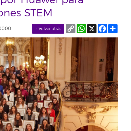
por Huawei para
iones STEM
Copy
WhatsApp
X
Facebook
Compa
+0000
← Volver atrás
Link