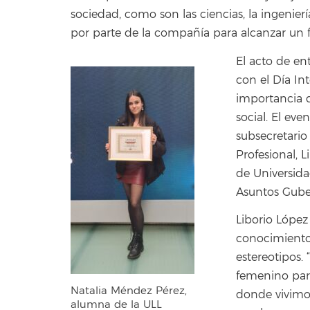
sociedad, como son las ciencias, la ingenier
por parte de la compañía para alcanzar un fu
El acto de en
con el Día In
importancia d
social. El ev
subsecretario
Profesional, L
de Universida
Asuntos Gube
Liborio López
conocimiento 
estereotipos. “
femenino para
Natalia Méndez Pérez,
donde vivimos
alumna de la ULL