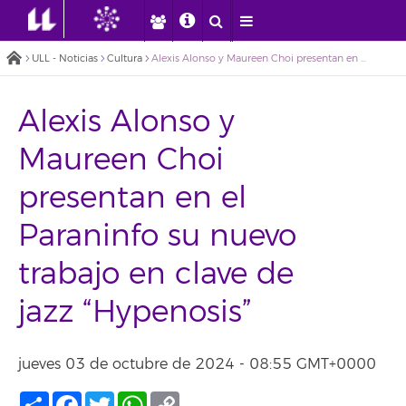
ULL - Noticias
Cultura
Alexis Alonso y Maureen Choi presentan en el Paraninfo su nuevo trabajo en clave de jazz “Hypenosis”
Alexis Alonso y
Maureen Choi
presentan en el
Paraninfo su nuevo
trabajo en clave de
jazz “Hypenosis”
jueves 03 de octubre de 2024 - 08:55 GMT+0000
Compartir
Facebook
Twitter
WhatsApp
Copy