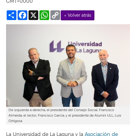
GMT+0000
Compartir
Facebook
X
WhatsApp
Copy
← Volver atrás
Link
De izquierda a derecha, el presidente del Consejo Social, Francisco
Almeida; el rector, Francisco García; y el presidente de Alumni ULL, Luis
Ortigosa.
La Universidad de La Laguna y la
Asociación de