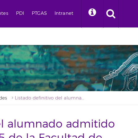
ntes
PDI
PTGAS
Intranet
des
Listado definitivo del alumnado admitido Erasmus 2024-2025 de la Facultad de Humanidades
del alumnado admitido