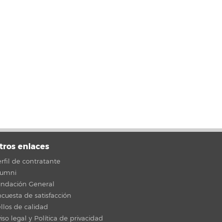
tros enlaces
rfil de contratante
lumni
undación General
cuesta de satisfacción
llos de calidad
iso legal y Política de privacidad