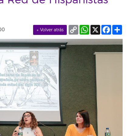
a Red de Hispanistas
Copy
WhatsApp
X
Facebook
Compa
00
← Volver atrás
Link