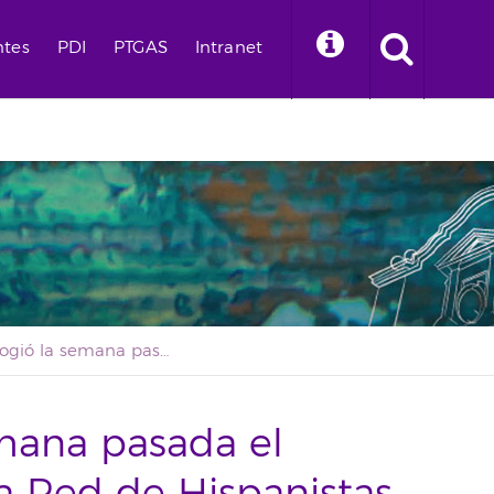
ntes
PDI
PTGAS
Intranet
La ULL acogió la semana pasada el simposio anual de la Red de Hispanistas Decimonónicos
emana pasada el