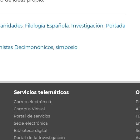
o de ideas propio.
anidades
,
Filología Española
,
Investigación
,
Portada
nistas Decimonónicos
,
simposio
Servicios telemáticos
O
Correo electrónico
Pe
Campus Virtual
A
Portal de servicios
F
Sede electrónica
En
Biblioteca digital
Se
Portal de la Investigación
Av