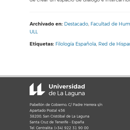
de crear un espacio de diálogo e intercambi
Archivado en:
Destacado
,
Facultad de Hum
ULL
Etiquetas:
Filología Española
,
Red de Hispa
Pabellón de Gobierno, C/ Padre Herrera s/n
Apartado Postal 456
38200, San Cristóbal de La Laguna
Santa Cruz de Tenerife - España
Tel. Centralita: (+34) 922 31 90 00