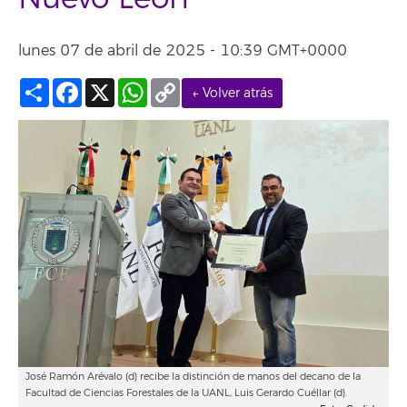
lunes 07 de abril de 2025 - 10:39 GMT+0000
Compartir
Facebook
X
WhatsApp
Copy
← Volver atrás
Link
José Ramón Arévalo (d) recibe la distinción de manos del decano de la
Facultad de Ciencias Forestales de la UANL, Luis Gerardo Cuéllar (d).