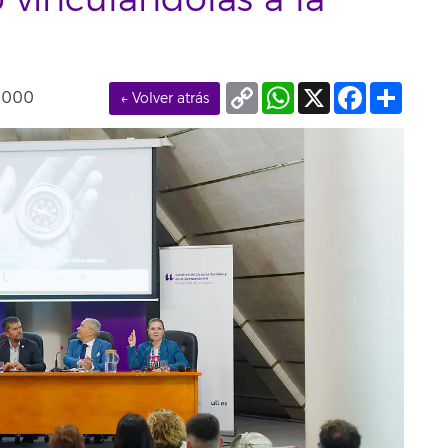
 vinculándolas a la
Copy
WhatsApp
X
Facebook
Compa
0000
← Volver atrás
Link