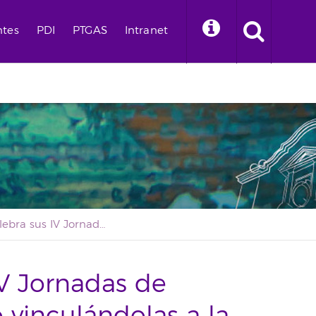
ntes
PDI
PTGAS
Intranet
La ULL celebra sus IV Jornadas de Aprendizaje Servicio vinculándolas a la sostenibilidad
IV Jornadas de