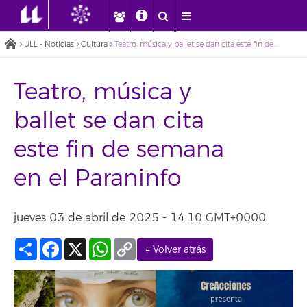
ULL - Noticias
Cultura
Teatro, música y ballet se dan cita este fin de semana en el Paraninfo
Teatro, música y
ballet se dan cita
este fin de semana
en el Paraninfo
jueves 03 de abril de 2025 - 14:10 GMT+0000
Compartir
Facebook
X
WhatsApp
Copy
← Volver atrás
Link