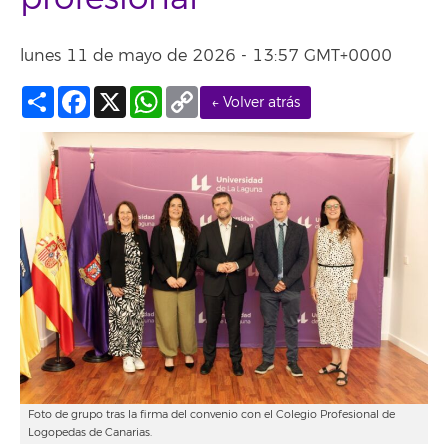
lunes 11 de mayo de 2026 - 13:57 GMT+0000
Compartir
Facebook
X
WhatsApp
Copy
← Volver atrás
Link
Foto de grupo tras la firma del convenio con el Colegio Profesional de
Logopedas de Canarias.