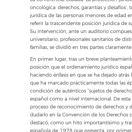
oncológica: derechos, garantías y desafíos’
, 
jurídica de las personas menores de edad 
referir la trascendente posición jurídica de s
Su intervención, ante un auditorio compues
universitario, profesionales sanitarios de dis
familias, se dividió en tres partes clarament
En primer lugar, tras un breve planteamiento
posición que el ordenamiento jurídico espa
haciendo énfasis en que se ha dejado atrás l
que ha marcado prácticamente todas las époc
condición de auténticos “sujetos de derecho”
español como a nivel internacional. De esta
proceso de reconocimiento de derechos y de
dudarlo en la Convención de los Derechos 
destacó, como un hito importantísimo y tras
española de 1978 que presenta, por primera v