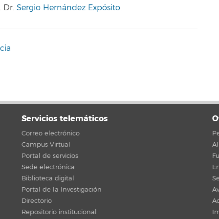
. Dr
.
Sergio Hernández Expósito.
cia
Servicios telemáticos
O
Correo electrónico
Pe
Campus Virtual
A
Portal de servicios
F
Sede electrónica
En
Biblioteca digital
Se
Portal de la Investigación
Av
Directorio
Ac
Repositorio institucional
Im