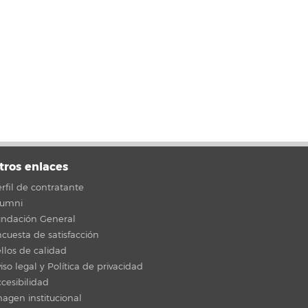
tros enlaces
rfil de contratante
lumni
undación General
cuesta de satisfacción
llos de calidad
iso legal y Política de privacidad
cesibilidad
agen institucional