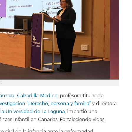
l.
ánzazu Calzadilla Medina
, profesora titular de
estigación “Derecho, persona y familia”
y directora
 la Universidad de La Laguna
, impartió una
ncer Infantil en Canarias: Fortaleciendo vidas
.
co civil de la infancia ante la enfermedad