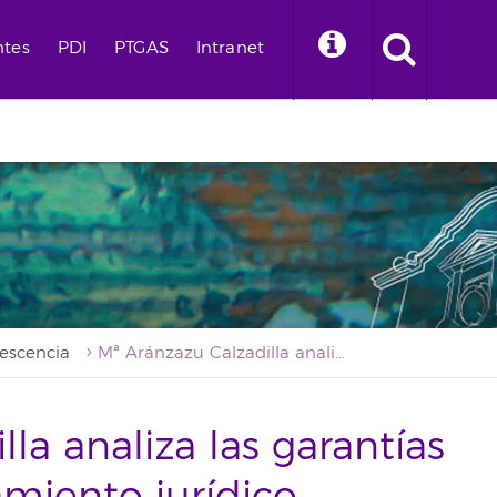
ntes
PDI
PTGAS
Intranet
lescencia
Mª Aránzazu Calzadilla analiza las garantías que prevé el ordenamiento jurídico español para el cumplimiento de los derechos de la infancia ante la enfermedad oncológica
la analiza las garantías