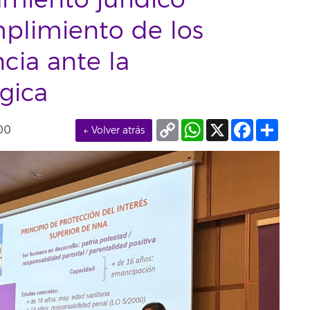
miento jurídico
mplimiento de los
cia ante la
gica
Copy
WhatsApp
X
Facebook
Compa
00
← Volver atrás
Link