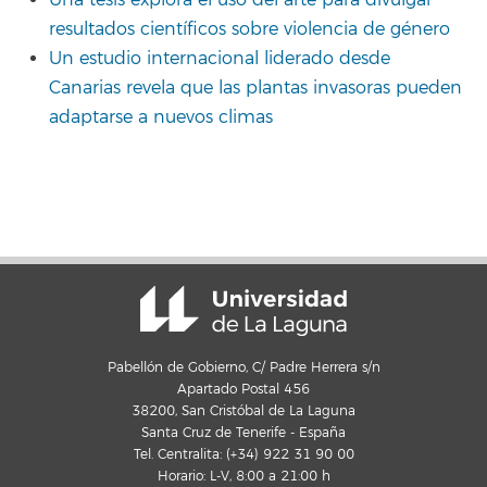
Una tesis explora el uso del arte para divulgar
resultados científicos sobre violencia de género
Un estudio internacional liderado desde
Canarias revela que las plantas invasoras pueden
adaptarse a nuevos climas
Pabellón de Gobierno, C/ Padre Herrera s/n
Apartado Postal 456
38200, San Cristóbal de La Laguna
Santa Cruz de Tenerife - España
Tel. Centralita: (+34) 922 31 90 00
Horario: L-V, 8:00 a 21:00 h