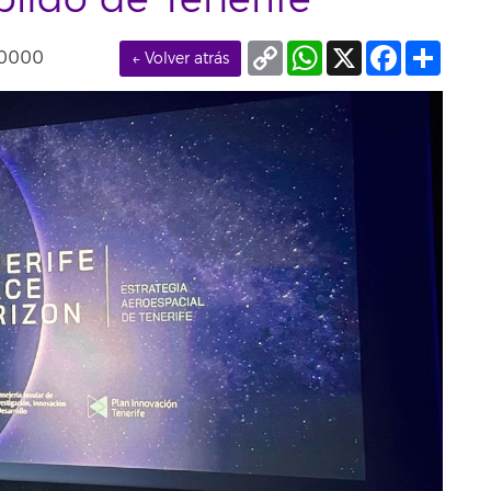
bildo de Tenerife
Copy
WhatsApp
X
Facebook
Compa
+0000
← Volver atrás
Link