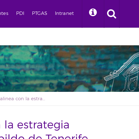
ntes
PDI
PTGAS
Intranet
La ULL se alinea con la estrategia aeroespacial del Cabildo de Tenerife
 la estrategia