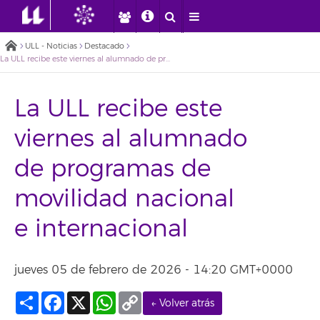
ULL - Noticias
Destacado
La ULL recibe este viernes al alumnado de programas de movilidad nacional e internacional
La ULL recibe este
viernes al alumnado
de programas de
movilidad nacional
e internacional
jueves 05 de febrero de 2026 - 14:20 GMT+0000
Compartir
Facebook
X
WhatsApp
Copy
← Volver atrás
Link