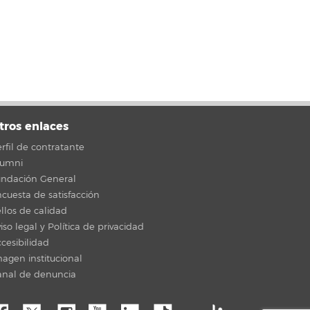
tros enlaces
rfil de contratante
lumni
undación General
cuesta de satisfacción
llos de calidad
iso legal y Política de privacidad
cesibilidad
agen institucional
anal de denuncia