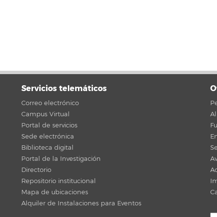
Servicios telemáticos
O
Correo electrónico
Pe
Campus Virtual
A
Portal de servicios
F
Sede electrónica
En
Biblioteca digital
Se
Portal de la Investigación
Av
Directorio
Ac
Repositorio institucional
Im
Mapa de ubicaciones
C
Alquiler de Instalaciones para Eventos