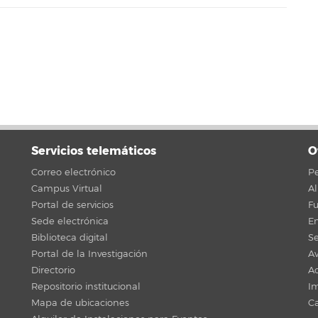
Servicios telemáticos
O
Correo electrónico
Pe
Campus Virtual
A
Portal de servicios
F
Sede electrónica
En
Biblioteca digital
Se
Portal de la Investigación
Av
Directorio
Ac
Repositorio institucional
Im
Mapa de ubicaciones
C