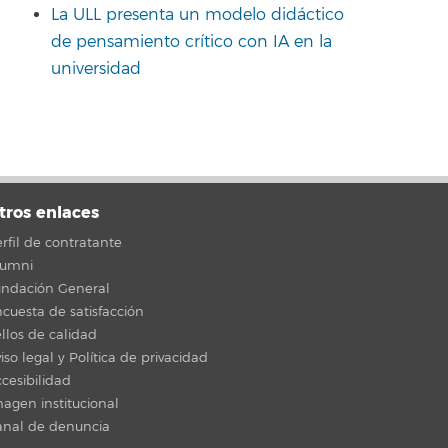
La ULL presenta un modelo didáctico
de pensamiento crítico con IA en la
universidad
tros enlaces
rfil de contratante
lumni
undación General
cuesta de satisfacción
llos de calidad
iso legal y Política de privacidad
cesibilidad
agen institucional
anal de denuncia