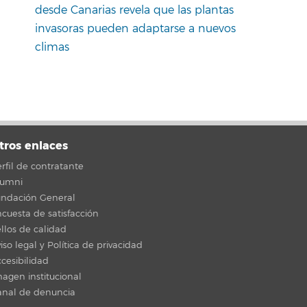
desde Canarias revela que las plantas
invasoras pueden adaptarse a nuevos
climas
tros enlaces
rfil de contratante
lumni
undación General
cuesta de satisfacción
llos de calidad
iso legal y Política de privacidad
cesibilidad
agen institucional
anal de denuncia