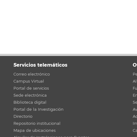
Servicios telemáticos
O
Correo electrónico
Pe
Campus Virtual
A
Portal de servicios
F
Sede electrónica
En
Biblioteca digital
Se
Portal de la Investigación
Av
Directorio
Ac
Repositorio institucional
Im
Mapa de ubicaciones
C