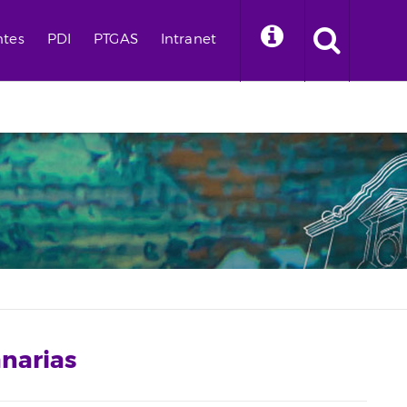
ntes
PDI
PTGAS
Intranet
narias