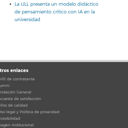
La ULL presenta un modelo didáctico
de pensamiento crítico con IA en la
universidad
tros enlaces
rfil de contratante
lumni
undación General
cuesta de satisfacción
llos de calidad
iso legal y Política de privacidad
cesibilidad
agen institucional