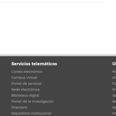
Servicios telemáticos
O
Correo electrónico
Pe
Campus Virtual
A
Portal de servicios
F
Sede electrónica
En
Biblioteca digital
Se
Portal de la Investigación
Av
Directorio
Ac
Repositorio institucional
Im