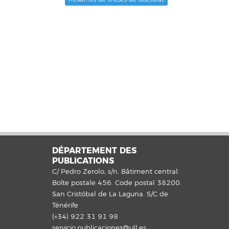
Résumés de thèses de doctorat
DÉPARTEMENT DES
PUBLICATIONS
C/ Pedro Zerolo, s/n. Bâtiment central.
Boîte postale 456. Code postal 38200.
San Cristóbal de La Laguna. S/C de
Ténérife
(+34) 922 31 91 98
servicio.publicaciones@ull.es