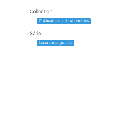
Collection:
Publications institutionnelles
Série:
Leçons inaugurales