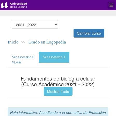
Desp
men
de
aplic
Cambiar curso
Inicio
Grado en Logopedia
>>
Ver escenario 0
Ver escenario 1
Vigente
Fundamentos de biología celular
(Curso Académico 2021 - 2022)
Mostrar Todo
Nota informativa: Atendiendo a la normativa de Protección