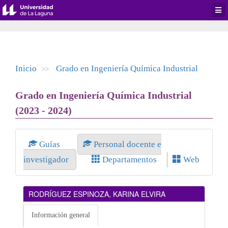
Desp
men
de
aplic
Inicio
Grado en Ingeniería Química Industrial
>>
Grado en Ingeniería Química Industrial
(2023 - 2024)
Guías
Personal docente e
investigador
Departamentos
Web
RODRÍGUEZ ESPINOZA, KARINA ELVIRA
Información general