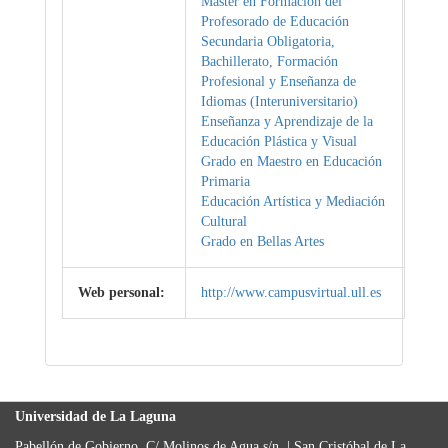
Máster en Formación del
Profesorado de Educación
Secundaria Obligatoria,
Bachillerato, Formación
Profesional y Enseñanza de
Idiomas (Interuniversitario)
Enseñanza y Aprendizaje de la
Educación Plástica y Visual
Grado en Maestro en Educación
Primaria
Educación Artística y Mediación
Cultural
Grado en Bellas Artes
Web personal:
http://www.campusvirtual.ull.es
Universidad de La Laguna
Pabellón de Gobierno, C/ Molinos de Agua s/n. | San Cristóbal de La