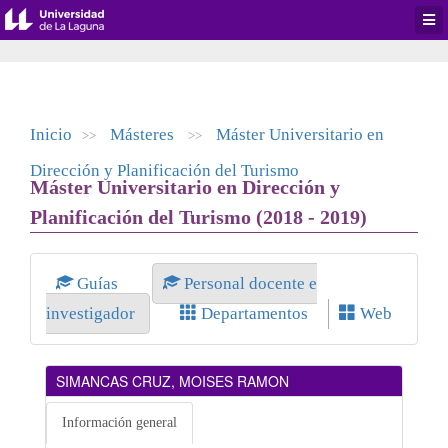
Desp
men
de
aplic
Inicio
Másteres
Máster Universitario en
>>
>>
Dirección y Planificación del Turismo
Máster Universitario en Dirección y
Planificación del Turismo (2018 - 2019)
Guías
Personal docente e
investigador
Departamentos
Web
SIMANCAS CRUZ, MOISES RAMON
Información general