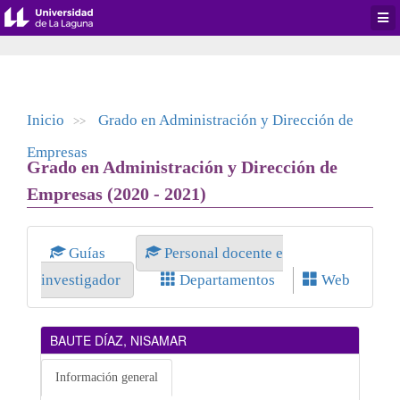
Desp
men
de
aplic
Inicio
Grado en Administración y Dirección de
>>
Empresas
Grado en Administración y Dirección de
Empresas (2020 - 2021)
Guías
Personal docente e
investigador
Departamentos
Web
BAUTE DÍAZ, NISAMAR
Información general