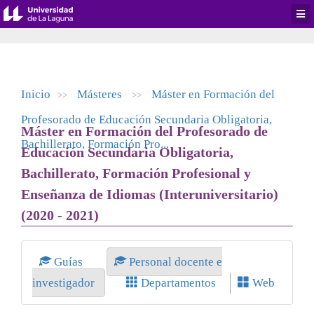
Desp
men
de
aplic
Inicio
Másteres
Máster en Formación del
>>
>>
Profesorado de Educación Secundaria Obligatoria,
Máster en Formación del Profesorado de
Bachillerato, Formación Pro...
Educación Secundaria Obligatoria,
Bachillerato, Formación Profesional y
Enseñanza de Idiomas (Interuniversitario)
(2020 - 2021)
Guías
Personal docente e
investigador
Departamentos
Web