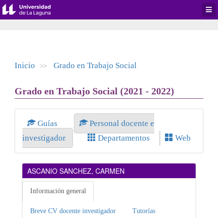
Desp
men
de
aplic
Inicio
Grado en Trabajo Social
>>
Grado en Trabajo Social (2021 - 2022)
Guías
Personal docente e
investigador
Departamentos
Web
ASCANIO SANCHEZ, CARMEN
Información general
Breve CV docente investigador
Tutorías