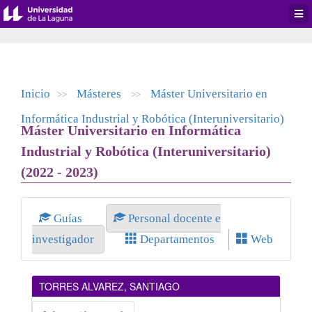
Desp
men
de
aplic
Inicio
Másteres
Máster Universitario en
>>
>>
Informática Industrial y Robótica (Interuniversitario)
Máster Universitario en Informática
Industrial y Robótica (Interuniversitario)
(2022 - 2023)
Guías
Personal docente e
investigador
Departamentos
Web
TORRES ALVAREZ, SANTIAGO