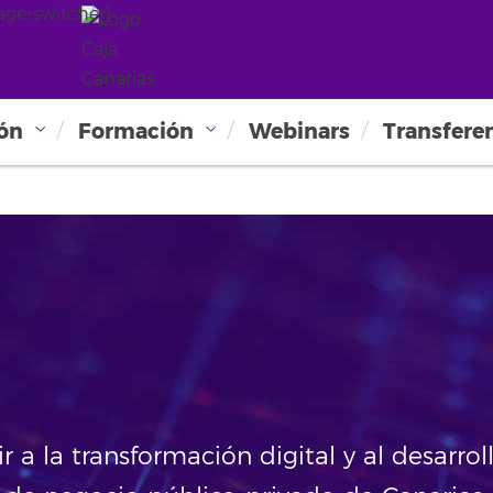
age-switcher]
ión
Formación
Webinars
Transfere
N
r a la transformación digital y al desarrol