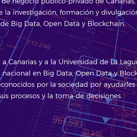
de negocio público-privado de Canarias,
 la investigación, formación y divulgació
 de Big Data, Open Data y Blockchain.
r a Canarias y a la Universidad de La Lag
e nacional en Big Data, Open Data y Bloc
econocidos por la sociedad por ayudarles
sus procesos y la toma de decisiones.
.