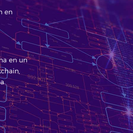
n en
una en un
kchain,
 a