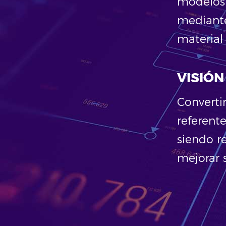
modelos 
mediante
material
VISIÓN
Converti
referent
siendo r
mejorar 