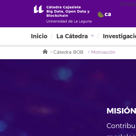
[langu
Inicio
La Cátedra
Investigac
Cátedra BOB
Motivación
MISIÓ
Contribui