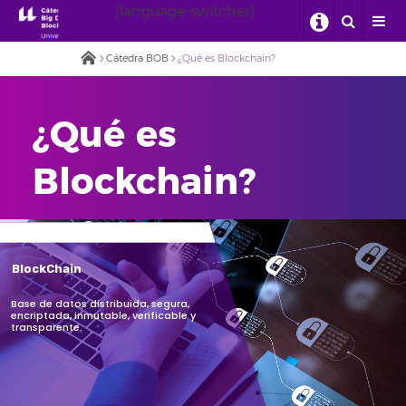
[language-switcher]
Cátedra BOB
¿Qué es Blockchain?
¿Qué es
Blockchain?
BlockChain
Base de datos distribuida, segura,
encriptada, inmutable, verificable y
transparente.