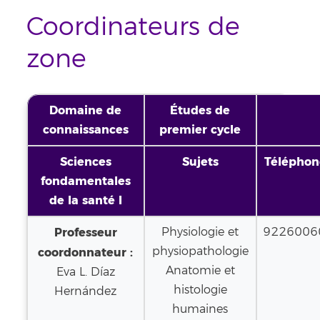
Coordinateurs de
zone
Domaine de
Études de
connaissances
premier cycle
Sciences
Sujets
Téléphon
fondamentales
de la santé I
Professeur
Physiologie et
9226006
physiopathologie
coordonnateur :
Anatomie et
Eva L. Díaz
histologie
Hernández
humaines