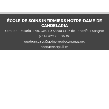
ÉCOLE DE SOINS INFIRMIERS NOTRE-DAME DE
CANDELARIA
Ctra. del Rosario, 145, 38010 Santa Cruz de Tenerife, Espagne
(+34) 922 60 06 06
euehunsc.scs@gobiernodecanarias.org
seceuensc@ull.es