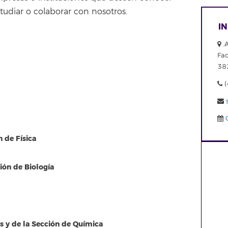
udiar o colaborar con nosotros.
I
.A
Fac
382
(
C
 de Física
ión de Biología
s y de la Sección de Química