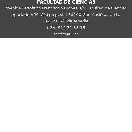
FACULTAD DE CIENCIAS
.Avenida Astrofísico Francisco Sánchez, s/n. Facultad de Ciencias.
Apartado 456. Código postal 38200. San Cristóbal de La
Laguna. S/C de Tenerife
(+34) 922 31 83 13
seccie@ull.es