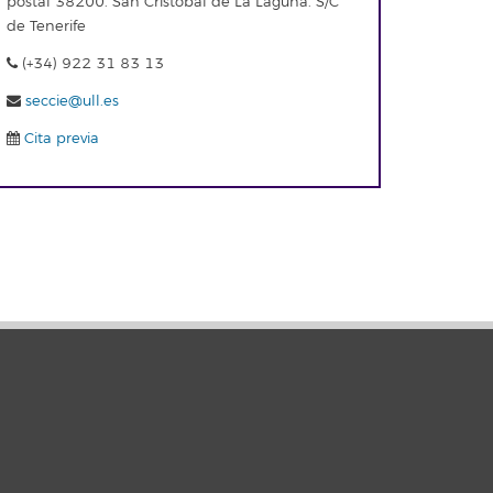
postal 38200. San Cristóbal de La Laguna. S/C
de Tenerife
(+34) 922 31 83 13
seccie@ull.es
Cita previa