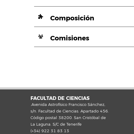
Composición
Comisiones
FACULTAD DE CIENCIAS
.Avenida Astrofísico Francisco Sánchez,
s/n. Facultad de Ciencias. Apartado 456.
Código postal 38200. San Cristóbal de
La Laguna. S/C de Tenerife
(+34) 922 31 83 13