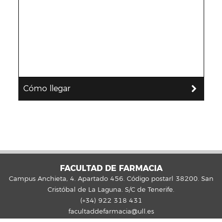
Cómo llegar
FACULTAD DE FARMACIA
Campus Anchieta, 4. Apartado 456. Código postarl 38200. San
Cristóbal de La Laguna. S/C de Tenerife.
(+34) 922 318 431
facultaddefarmacia@ull.es