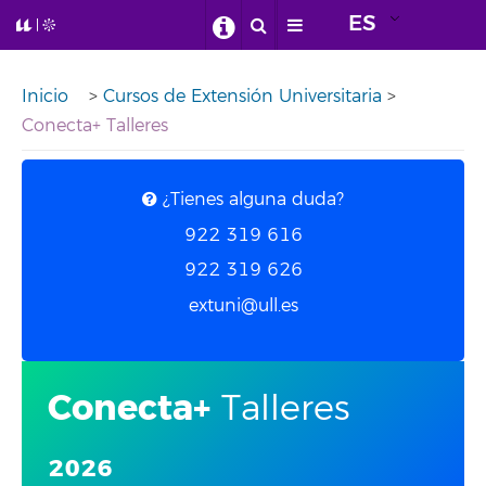
ES
Inicio
>
Cursos de Extensión Universitaria
>
Conecta+ Talleres
¿Tienes alguna duda?
922 319 616
922 319 626
extuni@ull.es
Conecta+
Talleres
2026