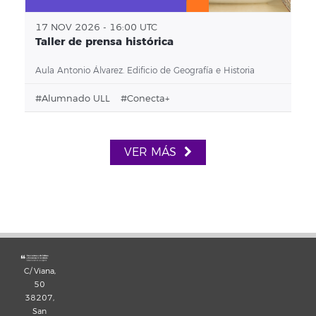
17 NOV 2026 - 16:00 UTC
Taller de prensa histórica
Aula Antonio Álvarez. Edificio de Geografía e Historia
#alumnado ULL
#conecta+
VER MÁS
C/ Viana,
50
38207,
San