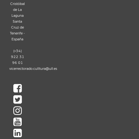
Cristóbal
de La
Laguna
Santa
Cruz de
Tenerife -
España
(+34)
922 31
96 01
vicerrectorado.culltura@ull.es