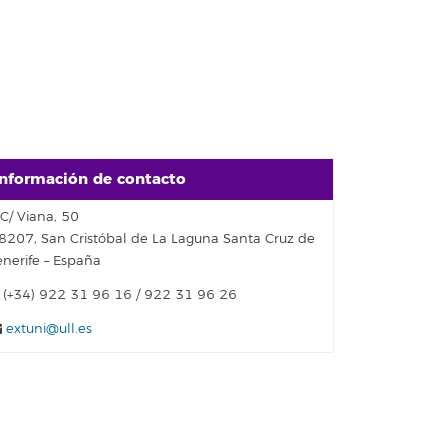
Información de contacto
C/ Viana, 50
8207, San Cristóbal de La Laguna Santa Cruz de
enerife – España
(+34) 922 31 96 16 / 922 31 96 26
extuni@ull.es