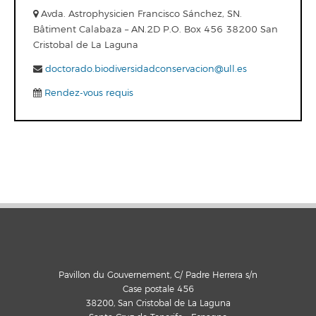
Avda. Astrophysicien Francisco Sánchez, SN.
Bâtiment Calabaza – AN.2D P.O. Box 456 38200 San
Cristobal de La Laguna
doctorado.biodiversidadconservacion@ull.es
Rendez-vous requis
Pavillon du Gouvernement, C/ Padre Herrera s/n
Case postale 456
38200, San Cristobal de La Laguna